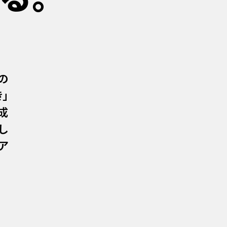
の
」
成
し
ア