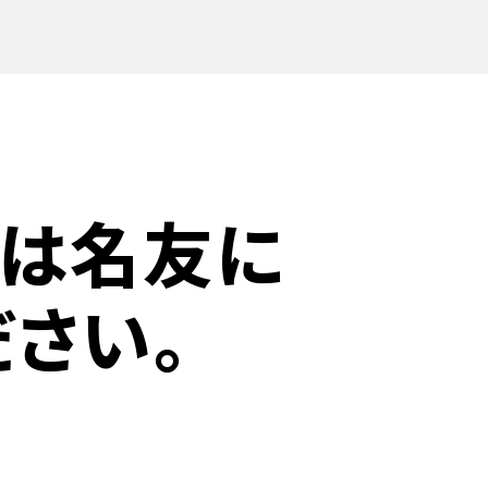
ずは名友に
ださい。