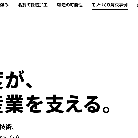
の強み
名友の転造加工
転造の可能性
モノづくり解決事例
度が、
産業を支える。
技術。
かす存在。