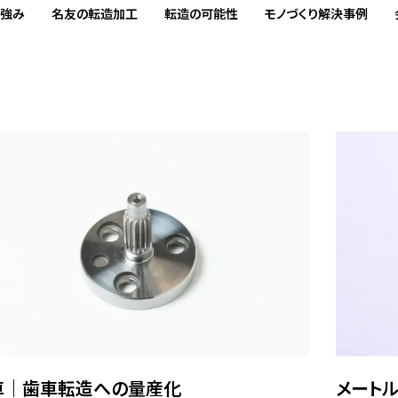
の強み
名友の転造加工
転造の可能性
モノづくり解決事例
車｜歯車転造への量産化
メート