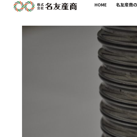
HOME
名友産商