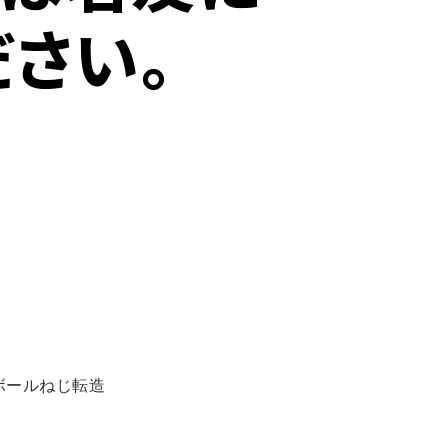
ださい。
ボールねじ転造