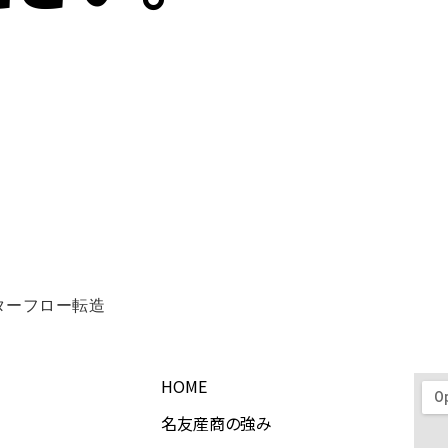
ターフロー転造
HOME
名友産商の強み