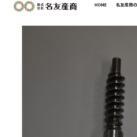
HOME
名友産商