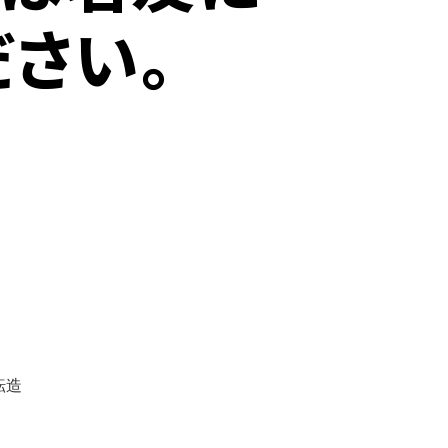
ださい。
転造