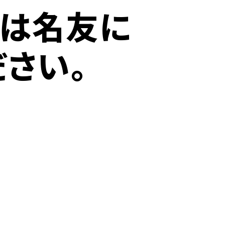
ずは名友に
ださい。