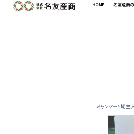
HOME
名友産商
ミャンマー5期生